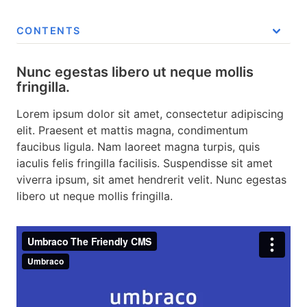
CONTENTS
Nunc egestas libero ut neque mollis fringilla.
Nunc egestas libero ut neque mollis
Nunc egestas libero ut neque mollis fringilla
fringilla.
Lorem ipsum dolor sit amet, consectetur adipiscing
elit. Praesent et mattis magna, condimentum
faucibus ligula. Nam laoreet magna turpis, quis
iaculis felis fringilla facilisis. Suspendisse sit amet
viverra ipsum, sit amet hendrerit velit. Nunc egestas
libero ut neque mollis fringilla.