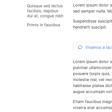
Lorem ipsum dolor si
Quisque sed lectus
facilisis, dapibus
sed semper nulla. Ma
dui at, congue nibh
Suspendisse suscipit 
Primis in faucibus
hendrerit suscipit.
Vivamus a lac
Lorem ipsum dolor si
pulvinar ullamcorpe
posuere turpis quis, 
molestie nisl, vel m
habitasse platea dic
augue accumsan volut
Etiam faucibus magna 
viverra erat accumsa