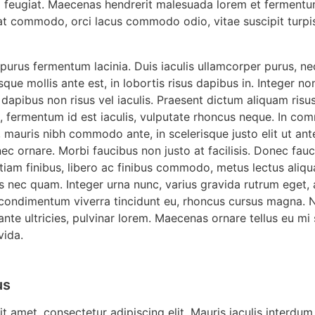
eugiat. Maecenas hendrerit malesuada lorem et fermentum
pat commodo, orci lacus commodo odio, vitae suscipit turpis
 purus fermentum lacinia. Duis iaculis ullamcorper purus, nec
que mollis ante est, in lobortis risus dapibus in. Integer non
dapibus non risus vel iaculis. Praesent dictum aliquam risu
, fermentum id est iaculis, vulputate rhoncus neque. In com
 mauris nibh commodo ante, in scelerisque justo elit ut an
nec ornare. Morbi faucibus non justo at facilisis. Donec fa
tiam finibus, libero ac finibus commodo, metus lectus aliqu
 nec quam. Integer urna nunc, varius gravida rutrum eget, 
 condimentum viverra tincidunt eu, rhoncus cursus magna. N
nte ultricies, pulvinar lorem. Maecenas ornare tellus eu mi 
vida.
us
t amet, consectetur adipiscing elit. Mauris iaculis interdum