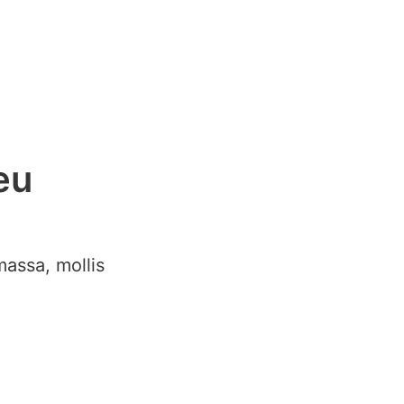
eu
massa, mollis