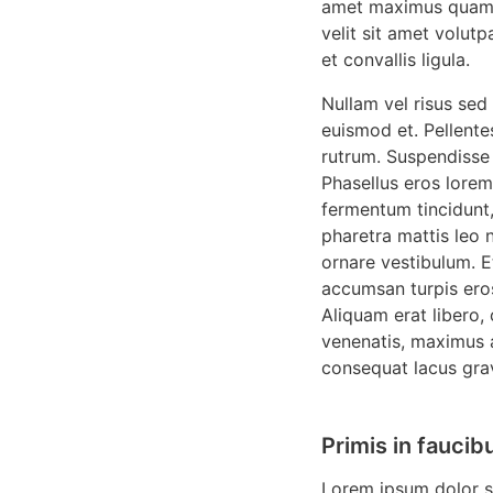
amet maximus quam f
velit sit amet volut
et convallis ligula.
Nullam vel risus sed
euismod et. Pellentes
rutrum. Suspendisse 
Phasellus eros lorem
fermentum tincidunt,
pharetra mattis leo 
ornare vestibulum. E
accumsan turpis eros
Aliquam erat libero,
venenatis, maximus a
consequat lacus gra
Primis in faucib
Lorem ipsum dolor si