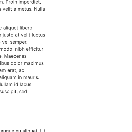
. Proin imperdiet,
 velit a metus. Nulla
 aliquet libero
 justo at velit luctus
s vel semper.
modo, nibh efficitur
te. Maecenas
ucibus dolor maximus
am erat, ac
aliquam in mauris.
ullam id lacus
suscipit, sed
 augue eu aliquet. Ut