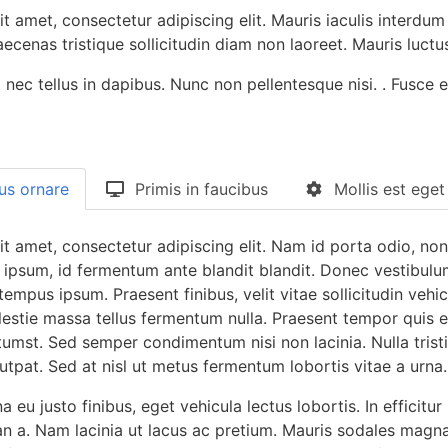
t amet, consectetur adipiscing elit. Mauris iaculis interdum
ecenas tristique sollicitudin diam non laoreet. Mauris luctus
nec tellus in dapibus. Nunc non pellentesque nisi. . Fusce e
us ornare
Primis in faucibus
Mollis est eget
t amet, consectetur adipiscing elit. Nam id porta odio, non
r ipsum, id fermentum ante blandit blandit. Donec vestibul
tempus ipsum. Praesent finibus, velit vitae sollicitudin vehic
olestie massa tellus fermentum nulla. Praesent tempor quis e
tumst. Sed semper condimentum nisi non lacinia. Nulla tristi
pat. Sed at nisl ut metus fermentum lobortis vitae a urna.
eu justo finibus, eget vehicula lectus lobortis. In efficitur 
n a. Nam lacinia ut lacus ac pretium. Mauris sodales magna at